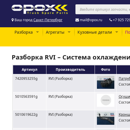
Ваш город
Санкт-Петербург
mail@opox.ru
+7 925 72
Разборка
Агрегаты
Кузовные детали
По
Разборка RVI – Система охлажден
Артикул
Производитель
Фото
7420953255g
RVI (Разборка)
Патруб
Состоя
5010563591g
RVI (Разборка)
Осуши
Состоя
5010619622g
RVI (Разборка)
Кронш
Состоя