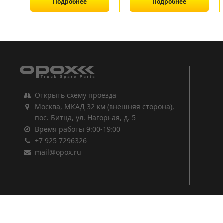
Подробнее
Подробнее
1
2
3
Открыть схему проезда
Москва, МКАД 32 км (внешняя сторона),
пос. Битца, ул. Нагорная, д. 5
Время работы 9:00-19:00
+7 925 7296326
mail@opox.ru