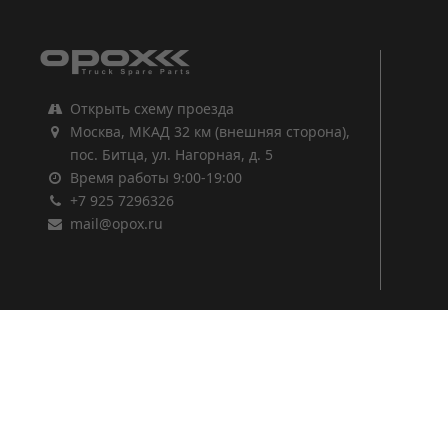
Открыть схему проезда
Москва, МКАД 32 км (внешняя сторона),
пос. Битца, ул. Нагорная, д. 5
Время работы 9:00-19:00
+7 925 7296326
mail@opox.ru