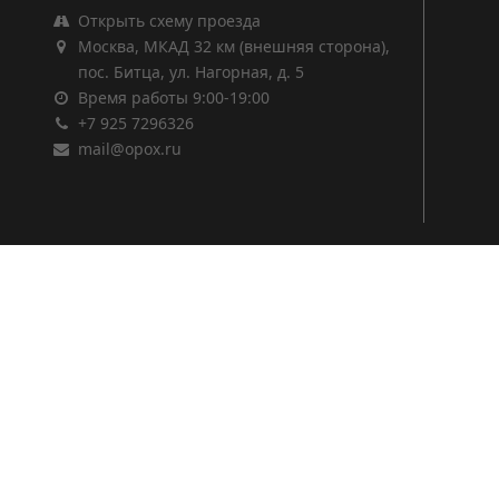
Открыть схему проезда
Москва, МКАД 32 км (внешняя сторона),
пос. Битца, ул. Нагорная, д. 5
Время работы 9:00-19:00
+7 925 7296326
mail@opox.ru