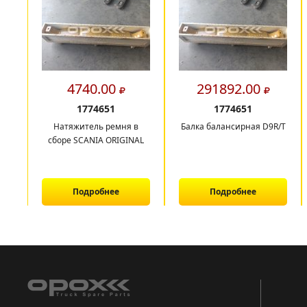
4740.00
291892.00
1774651
1774651
Натяжитель ремня в
Балка балансирная D9R/T
сборе SCANIA ORIGINAL
Подробнее
Подробнее
1
2
3