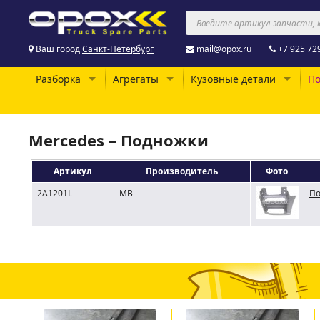
Ваш город
Санкт-Петербург
mail@opox.ru
+7 925 72
Разборка
Агрегаты
Кузовные детали
По
Mercedes – Подножки
Артикул
Производитель
Фото
2A1201L
MB
По