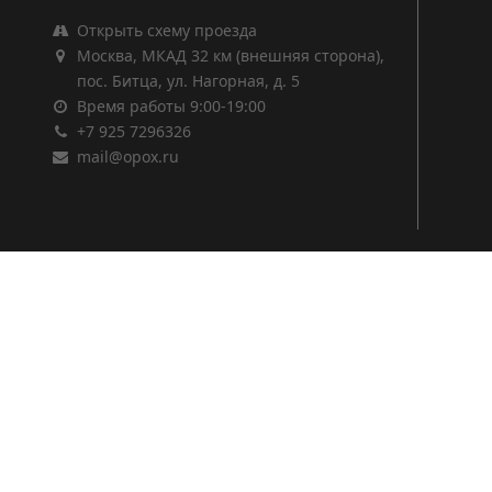
Открыть схему проезда
Москва, МКАД 32 км (внешняя сторона),
пос. Битца, ул. Нагорная, д. 5
Время работы 9:00-19:00
+7 925 7296326
mail@opox.ru