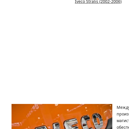
Iveco Stralis (2002-2006)
Между
произ
маги
обесп