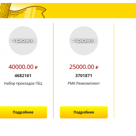
40000.00
25000.00
11
4682161
3701871
Набор прокладок ГБЦ
РМК Ремкомплект
Рама 
экскава
Подробнее
Подробнее