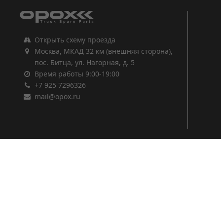
Открыть схему проезда
Москва, МКАД 32 км (внешняя сторона),
пос. Битца, ул. Нагорная, д. 5
Время работы 9:00-19:00
+7 925 7296326
mail@opox.ru