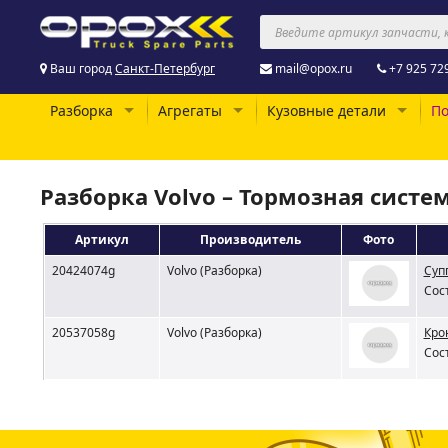
Ваш город
Санкт-Петербург
mail@opox.ru
+7 925 72
Разборка
Агрегаты
Кузовные детали
По
Разборка Volvo – Тормозная систе
Артикул
Производитель
Фото
20424074g
Volvo (Разборка)
Суп
Сос
20537058g
Volvo (Разборка)
Кро
Сос