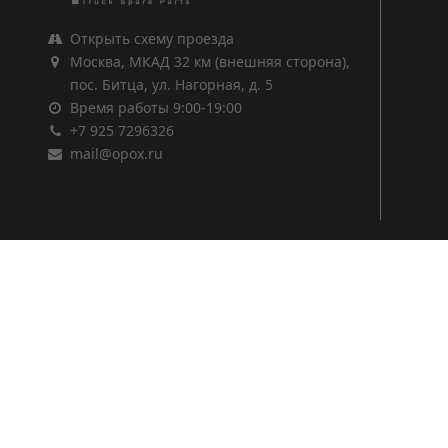
Открыть схему проезда
Москва, МКАД 32 км (внешняя сторона),
пос. Битца, ул. Нагорная, д. 5
Время работы 9:00-19:00
+7 925 7296326
mail@opox.ru