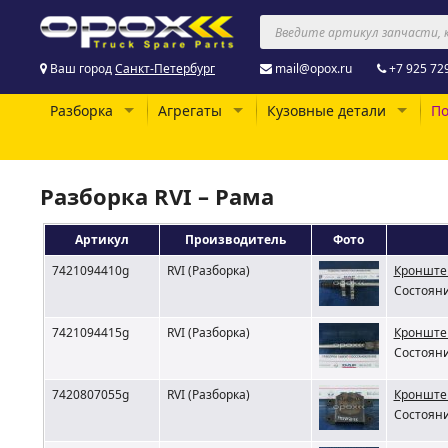
Ваш город
Санкт-Петербург
mail@opox.ru
+7 925 72
Разборка
Агрегаты
Кузовные детали
По
Разборка RVI – Рама
Артикул
Производитель
Фото
7421094410g
RVI (Разборка)
Кронштей
Состояни
7421094415g
RVI (Разборка)
Кронштей
Состояни
7420807055g
RVI (Разборка)
Кронштей
Состояни