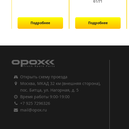
61/71
Подробнее
Подробнее
1
2
3
Открыть схему проезда
Москва, МКАД 32 км (внешняя сторона),
пос. Битца, ул. Нагорная, д. 5
Время работы 9:00-19:00
+7 925 7296326
mail@opox.ru