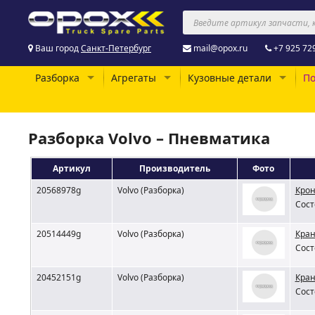
Ваш город
Санкт-Петербург
mail@opox.ru
+7 925 72
Разборка
Агрегаты
Кузовные детали
По
Разборка Volvo – Пневматика
Артикул
Производитель
Фото
20568978g
Volvo (Разборка)
Крон
Сост
20514449g
Volvo (Разборка)
Кран
Сост
20452151g
Volvo (Разборка)
Кран
Сост