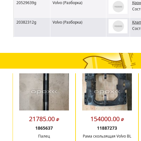
20529639g
Volvo (Разборка)
Крон
Сост
20382312g
Volvo (Разборка)
Клап
Сост
21785.00
154000.00
1865637
11887273
Палец
Рама скользящая Volvo BL