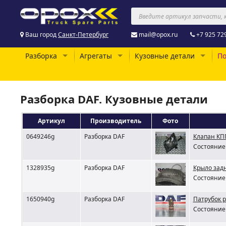
Ваш город
Санкт-Петербург
mail@opox.ru
+7 925 72
Разборка
Агрегаты
Кузовные детали
По
Разборка DAF. Кузовные детали
Артикул
Производитель
Фото
0649246g
Разборка DAF
Клапан КП
Состояние 
1328935g
Разборка DAF
Крыло задн
Состояние 
1650940g
Разборка DAF
Патрубок 
Состояние 