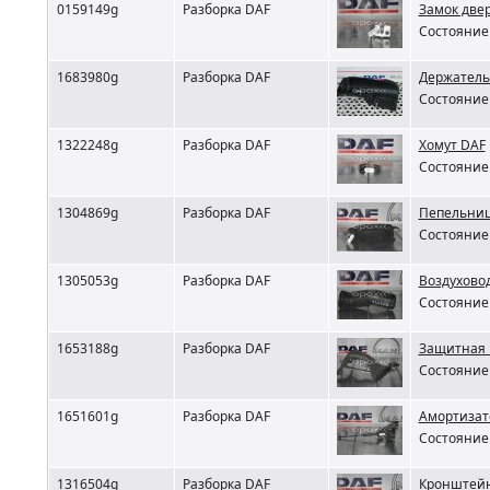
0159149g
Разборка DAF
Замок две
Состояние 
1683980g
Разборка DAF
Держатель
Состояние 
1322248g
Разборка DAF
Хомут DAF
Состояние 
1304869g
Разборка DAF
Пепельниц
Состояние 
1305053g
Разборка DAF
Воздухово
Состояние 
1653188g
Разборка DAF
Защитная 
Состояние 
1651601g
Разборка DAF
Амортизат
Состояние 
1316504g
Разборка DAF
Кронштейн