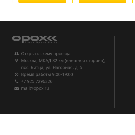
1
2
3
Открыть схему проезда
Москва, МКАД 32 км (внешняя сторона),
пос. Битца, ул. Нагорная, д. 5
Время работы 9:00-19:00
+7 925 7296326
mail@opox.ru