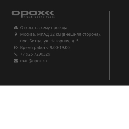
Открыть схему проезда
Москва, МКАД 32 км (внешняя сторона),
пос. Битца, ул. Нагорная, д. 5
Время работы 9:00-19:00
+7 925 7296326
mail@opox.ru