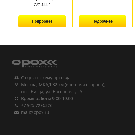
САТ 444 E
Подробнее
Подробнее
1
2
3
Открыть схему проезда
Москва, МКАД 32 км (внешняя сторона),
пос. Битца, ул. Нагорная, д. 5
Время работы 9:00-19:00
+7 925 7296326
mail@opox.ru