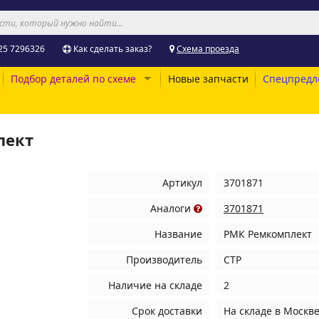
25 7296326
Как сделать заказ?
Схема проезда
Подбор деталей по схеме
Новые запчасти
Спецпредл
лект
Артикул
3701871
Аналоги
3701871
Название
РМК Ремкомплект
Производитель
CTP
Наличие на складе
2
Срок доставки
На складе
в Москв