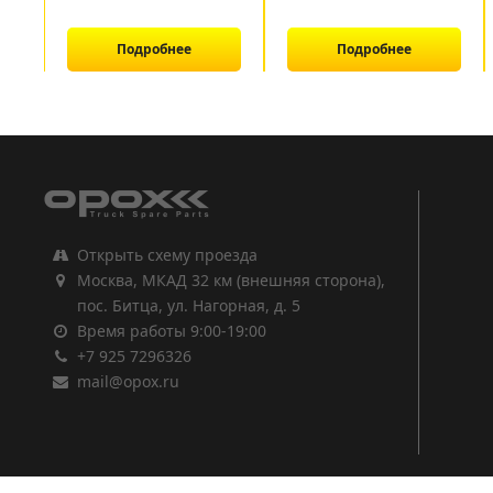
Подробнее
Подробнее
1
2
3
Открыть схему проезда
Москва, МКАД 32 км (внешняя сторона),
пос. Битца, ул. Нагорная, д. 5
Время работы 9:00-19:00
+7 925 7296326
mail@opox.ru